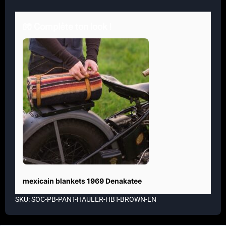
🧤 Complète ton look !
mexicain blankets 1969 Denakatee
SKU: SOC-PB-PANT-HAULER-HBT-BROWN-EN