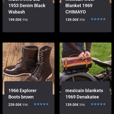
1953 Denim Black
Blanket 1969
Wabash
CHIMAYO
199.00
€
139.00
€
TTC
TTC
Rated
5.00
out of 5
1966 Explorer
mexicain blankets
Boots brown
1969 Denakatee
239.00
€
139.00
€
TTC
TTC
Rated
Rated
5.00
5.00