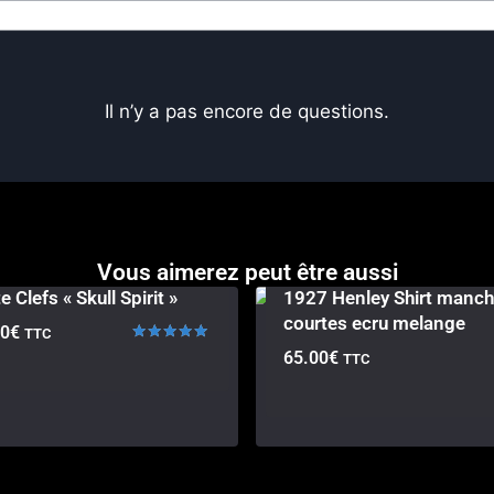
Il n’y a pas encore de questions.
Vous aimerez peut être aussi
e Clefs « Skull Spirit »
1927 Henley Shirt manc
courtes ecru melange
00
€
TTC
Note
65.00
€
TTC
5.00
sur 5