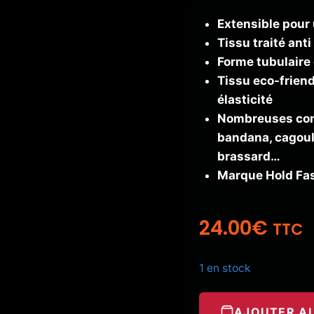
Extensible pour 
Tissu traité anti
Forme tubulaire 
Tissu
eco-friend
élasticité
Nombreuses comb
bandana, cagoule
brassard…
Marque Hold Fa
24.00
€
TTC
1 en stock
AJOUTER AU