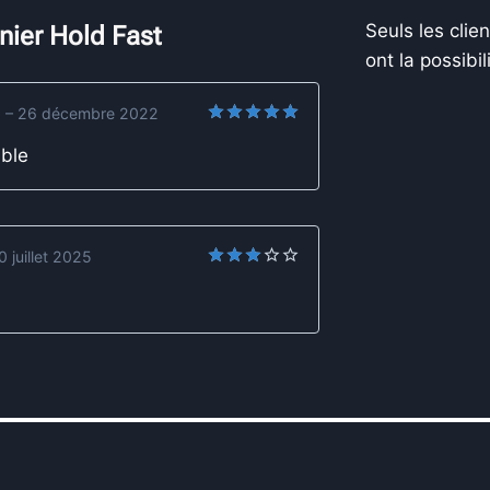
Seuls les clie
nier Hold Fast
ont la possibil
)
–
26 décembre 2022
Note
5
sur
able
5
0 juillet 2025
Note
3
sur
5