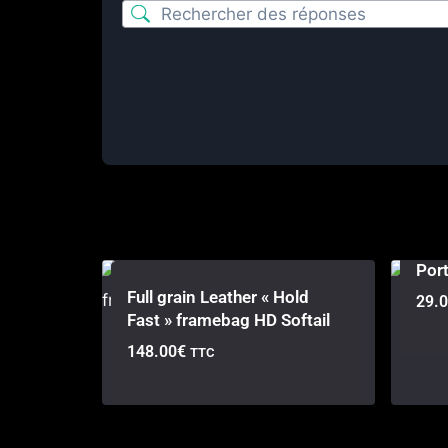
Port
Full grain Leather « Hold
29.
Fast » framebag HD Softail
148.00
€
TTC