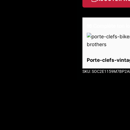
🧤 Complète ton lo
Porte-clefs-vint
SKU: SOC2E1159M7BP2A