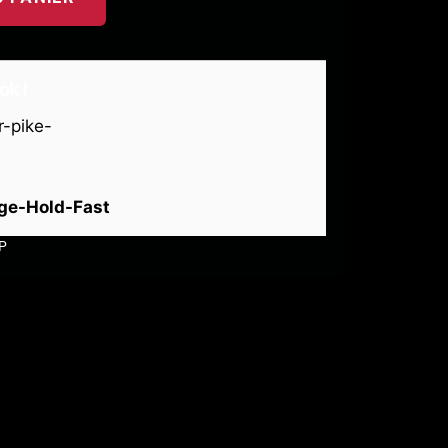
ok !
age-Hold-Fast
P