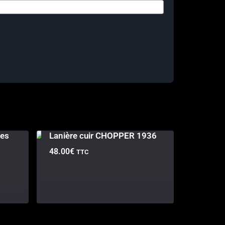
hes
Lanière cuir CHOPPER 1936
48.00
€
TTC