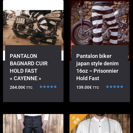
PANTALON
Pantalon biker
BAGNARD CUIR
japan style denim
HOLD FAST
16oz – Prisonnier
« CAYENNE »
Hold Fast
264.00
€
139.00
€
TTC
TTC
Note
Note
5.00
5.00
sur 5
sur 5