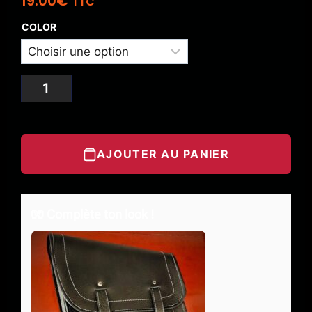
19.00
€
TTC
COLOR
AJOUTER AU PANIER
🧤 Complète ton look !