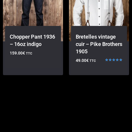
Chopper Pant 1936
Bretelles vintage
– 16oz indigo
cuir – Pike Brothers
1905
159.00
€
TTC
49.00
€
TTC
Note
5.00
sur 5