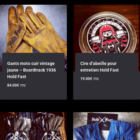
Gants moto cuir vintage
Cire d’abeille pour
jaune – Boardtrack 1936
entretien Hold Fast
Hold Fast
19.00
€
TTC
84.00
€
TTC