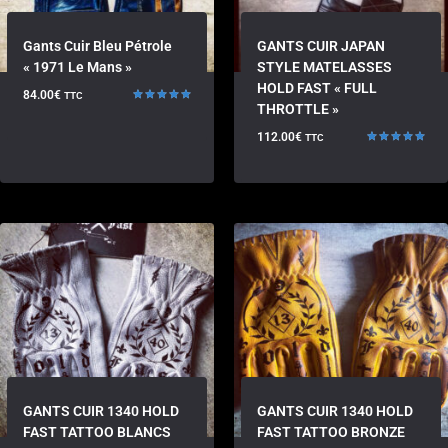
Gants Cuir Bleu Pétrole
GANTS CUIR JAPAN
« 1971 Le Mans »
STYLE MATELASSES
HOLD FAST « FULL
84.00
€
TTC
THROTTLE »
Note
5.00
sur 5
112.00
€
TTC
Note
5.00
sur 5
GANTS CUIR 1340 HOLD
GANTS CUIR 1340 HOLD
FAST TATTOO BLANCS
FAST TATTOO BRONZE