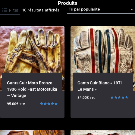
Produits
Filter
16 résultats affichés
Gants Cuir Moto Bronze
Gants Cuir Blanc « 1971
1936 Hold Fast Motostuka
Le Mans »
— Vintage
84.00
€
TTC
Note
95.00
€
TTC
5.00
Note
sur 5
5.00
sur 5