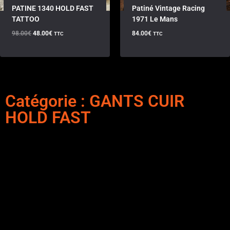
PATINE 1340 HOLD FAST
Patiné Vintage Racing
TATTOO
1971 Le Mans
98.00
€
48.00
€
84.00
€
TTC
TTC
Catégorie : GANTS CUIR
HOLD FAST