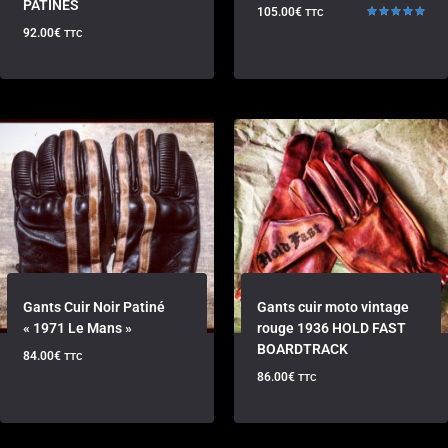
PATINES
105.00
€
TTC
Note
92.00
€
TTC
5.00
sur 5
Gants Cuir Noir Patiné
Gants cuir moto vintage
« 1971 Le Mans »
rouge 1936 HOLD FAST
BOARDTRACK
84.00
€
TTC
86.00
€
TTC