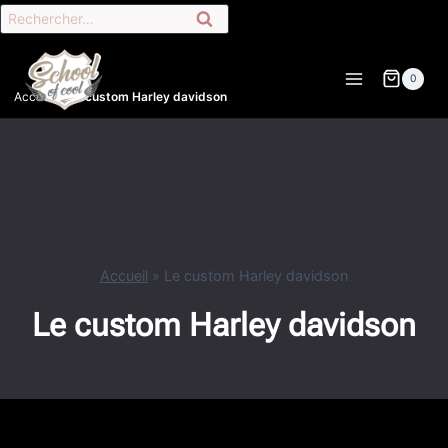
Aller
Rechercher :
au
contenu
0
Accueil
»
Le custom Harley davidson
Accueil
»
Le custom Harley davidson
Le custom Harley davidson