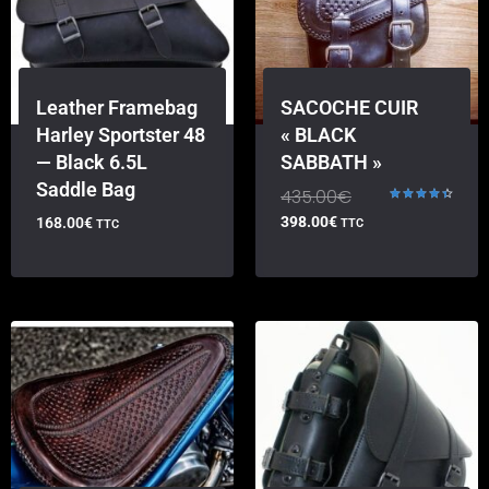
Leather Framebag
SACOCHE CUIR
Harley Sportster 48
« BLACK
— Black 6.5L
SABBATH »
Saddle Bag
435.00
€
Note
398.00
€
168.00
€
TTC
TTC
4.50
sur 5