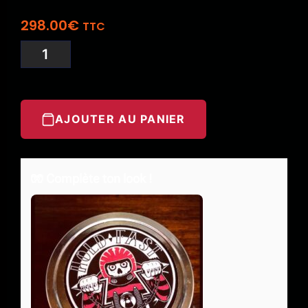
298.00
€
TTC
AJOUTER AU PANIER
🧤 Complète ton look !