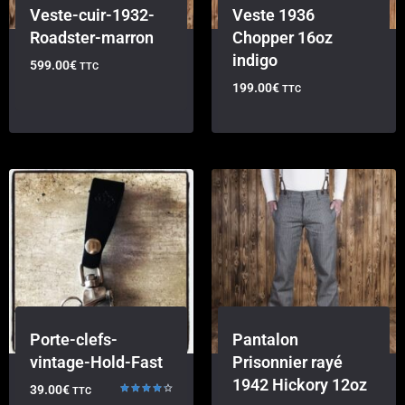
Veste-cuir-1932-
Veste 1936
Roadster-marron
Chopper 16oz
indigo
599.00
€
TTC
199.00
€
TTC
Porte-clefs-
Pantalon
vintage-Hold-Fast
Prisonnier rayé
1942 Hickory 12oz
39.00
€
TTC
Note