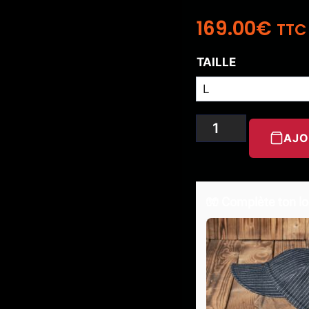
169.00
€
TTC
TAILLE
AJO
🧤 Complète ton lo