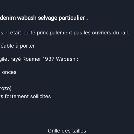
 denim wabash selvage particulier :
il était porté principalement pas les ouvriers du rail.
réable à porter
e gilet rayé Roamer 1937 Wabash :
3 onces
rozo)
s fortement sollicités
Portugal – Marque P
Grille des tailles