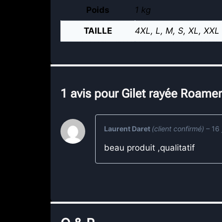
Poids
1 kg
TAILLE
4XL, L, M, S, XL, XXL
1 avis pour
Gilet rayée Roame
Laurent Daret
(client confirmé)
–
16 
beau produit ,qualitatif