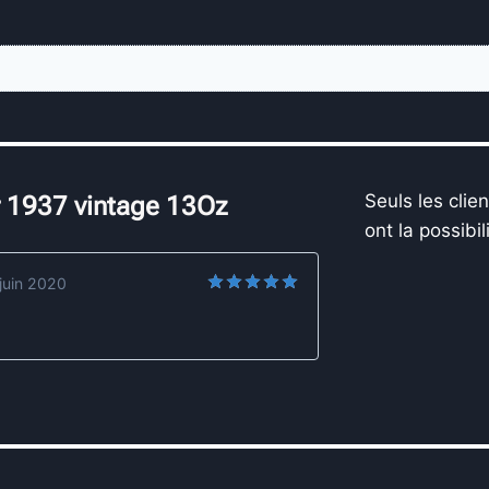
Seuls les clie
r 1937 vintage 13Oz
ont la possibil
juin 2020
Note
5
sur
5