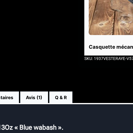
Casquette mécan
SKU: 1937VESTERAYE-V5
taires
Avis (1)
Q & R
13Oz « Blue wabash ».