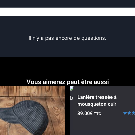
Il n’y a pas encore de questions.
Vous aimerez peut être aussi
Lanière tressée à
mousqueton cuir
39.00
€
TTC
Note
4.50
sur 5