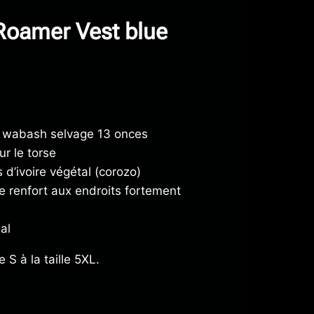
 Roamer Vest blue
 wabash selvage 13 onces
r le torse
 d’ivoire végétal (corozo)
e renfort aux endroits fortement
al
e S à la taille 5XL.