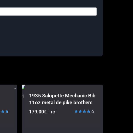
1935 Salopette Mechanic Bib
11oz metal de pike brothers
179.00
€
TTC
Note
4.00
sur 5