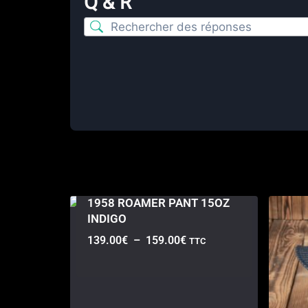
Q & R
1958 ROAMER PANT 15OZ
INDIGO
139.00
€
–
159.00
€
TTC