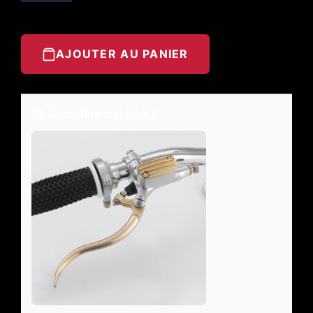
AJOUTER AU PANIER
🧤 Complète ton look !