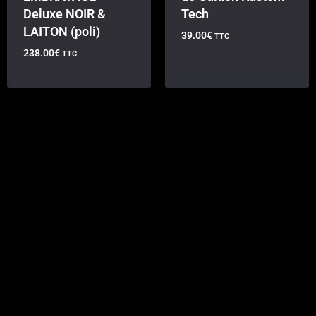
Deluxe NOIR &
Tech
LAITON (poli)
39.00
€
TTC
238.00
€
TTC