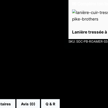
🧤 Complète ton lo
Lanière tressée 
SKU: SOC-PB-ROAMER-S
taires
Avis (0)
Q & R