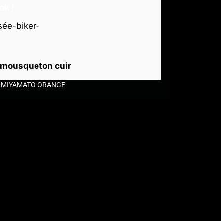
ok !
à mousqueton cuir
S-MIYAMATO-ORANGE