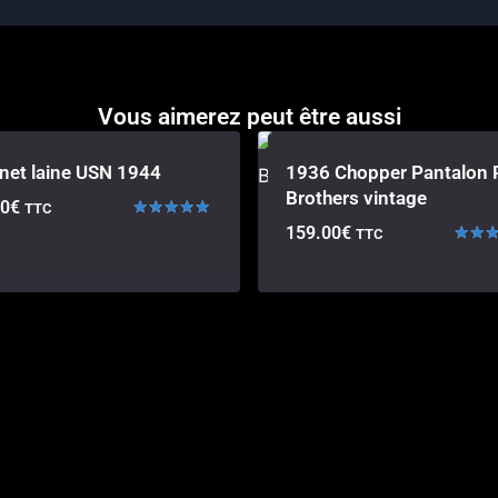
Vous aimerez peut être aussi
net laine USN 1944
1936 Chopper Pantalon 
Brothers vintage
00
€
TTC
Note
159.00
€
TTC
5.00
Note
sur 5
5.00
sur 5