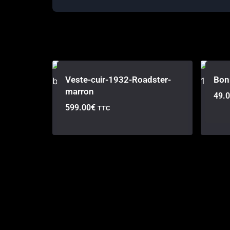
Veste-cuir-1932-Roadster-
Bon
marron
49.
599.00
€
TTC