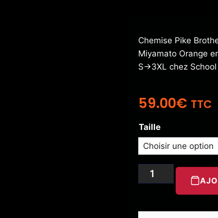
Chemise Pike Brothe
Miyamato Orange en 
S→3XL chez School 
59.00
€
TTC
Taille
AJO