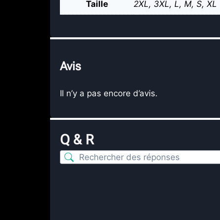
Taille
2XL
,
3XL
,
L
,
M
,
S
,
XL
Avis
Il n’y a pas encore d’avis.
Q & R