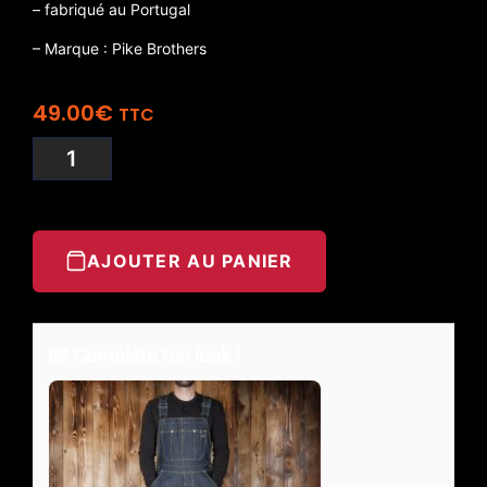
– fabriqué au Portugal
– Marque : Pike Brothers
49.00
€
TTC
AJOUTER AU PANIER
🧤 Complète ton look !