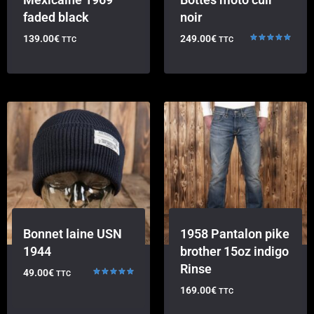
faded black
noir
139.00
€
249.00
€
TTC
TTC
Note
5.00
sur 5
Bonnet laine USN
1958 Pantalon pike
1944
brother 15oz indigo
Rinse
49.00
€
TTC
Note
169.00
€
TTC
5.00
sur 5