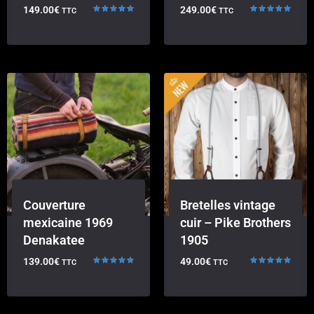
149.00
€
249.00
€
TTC
TTC
Note
Note
5.00
5.00
sur 5
sur 5
Couverture
Bretelles vintage
mexicaine 1969
cuir – Pike Brothers
Denakatee
1905
139.00
€
49.00
€
TTC
TTC
Note
Note
5.00
5.00
sur 5
sur 5