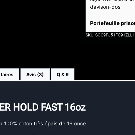
Portefeuille pris
SKU: SOC9PJ51FC91ZLL
taires
Avis (3)
Q & R
ER HOLD FAST 16oz
m 100% coton très épais de 16 once.