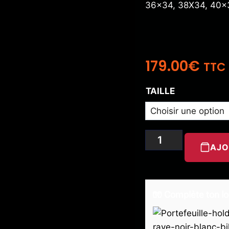
36×34, 38X34, 40×
179.00
€
TTC
TAILLE
AJO
🧤 Complète ton lo