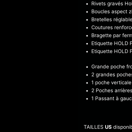
Rivets gravés Ho
Boucles aspect zin
Bretelles réglabl
Coutures renforc
Bragette par ferm
Etiquette HOLD F
Etiquette HOLD F
Grande poche fr
2 grandes poches
1 poche verticale
2 Poches arrière
1 Passant à gau
TAILLES
US
disponi