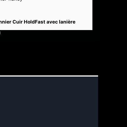
onnier Cuir HoldFast avec lanière
H