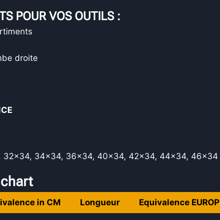
S POUR VOS OUTILS :
rtiments
mbe droite
NCE
4, 32×34, 34×34, 36×34, 40×34, 42×34, 44×34, 46×34
 chart
ivalence in CM
Longueur
Equivalence EUROP