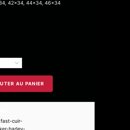
34, 42×34, 44×34, 46×34
UTER AU PANIER
ok !