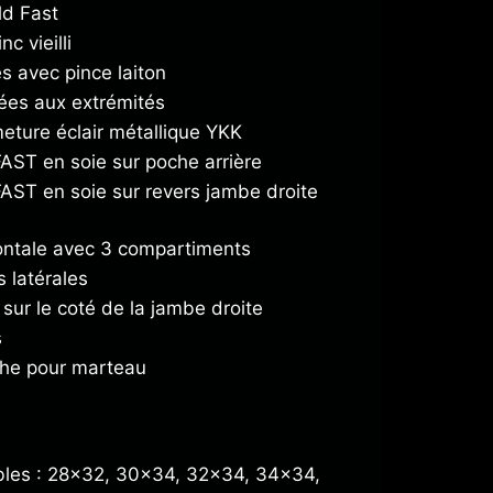
ld Fast
c vieilli
es avec pince laiton
ées aux extrémités
eture éclair métallique YKK
AST en soie sur poche arrière
AST en soie sur revers jambe droite
ontale avec 3 compartiments
 latérales
 sur le coté de la jambe droite
s
che pour marteau
bles : 28×32, 30×34, 32×34, 34×34,