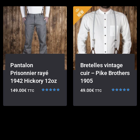
Pantalon
Bretelles vintage
Prisonnier rayé
cuir – Pike Brothers
1942 Hickory 12oz
1905
149.00
€
49.00
€
TTC
TTC
Note
Note
5.00
5.00
sur 5
sur 5