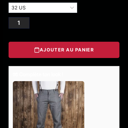
AJOUTER AU PANIER
🧤 Complète ton look !