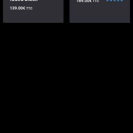
169.00
€
TTC
Note
139.00
€
TTC
5.00
sur 5