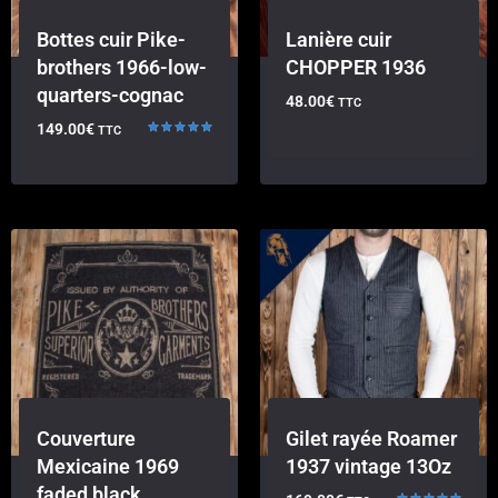
Bottes cuir Pike-
Lanière cuir
brothers 1966-low-
CHOPPER 1936
quarters-cognac
48.00
€
TTC
149.00
€
TTC
Note
5.00
sur 5
Couverture
Gilet rayée Roamer
Mexicaine 1969
1937 vintage 13Oz
faded black