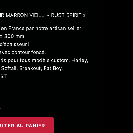
 MARRON VIEILLI « RUST SPIRIT » :
 en France par notre artisan sellier
 X 300 mm
d’épaisseur !
avec contour foncé.
rds pour tous modèle custom, Harley,
Softail, Breakout, Fat Boy.
AST
C
UTER AU PANIER