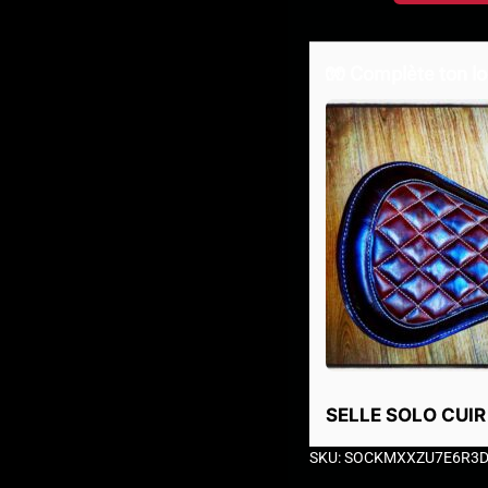
🧤 Complète ton lo
SELLE SOLO CUI
SKU: SOCKMXXZU7E6R3