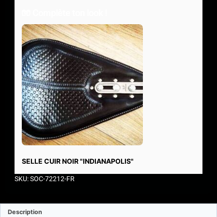
🧤 Complète ton look !
SELLE CUIR NOIR "INDIANAPOLIS"
SKU: SOC-72212-FR
Description