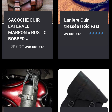
SACOCHE CUIR
Lanière Cuir
LATERALE
tressée Hold Fast
MARRON « RUSTIC
39.00
€
TTC
BOBBER »
Note
5.00
sur 5
425.00
€
398.00
€
TTC