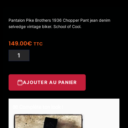
Pantalon Pike Brothers 1936 Chopper Pant jean denim
selvedge vintage biker. School of Cool.
149.00
€
TTC
AJOUTER AU PANIER
🧤 Complète ton look !