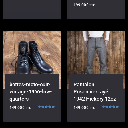
199.00
€
TTC
bottes-moto-cuir-
Pantalon
vintage-1966-low-
Prisonnier rayé
quarters
1942 Hickory 12oz
149.00
€
149.00
€
TTC
TTC
Note
Note
5.00
5.00
sur 5
sur 5