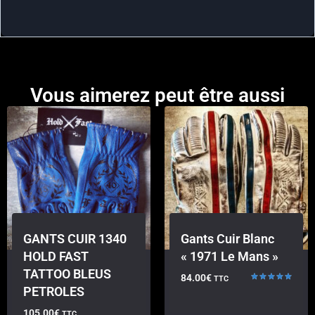
Vous aimerez peut être aussi
GANTS CUIR 1340
Gants Cuir Blanc
HOLD FAST
« 1971 Le Mans »
TATTOO BLEUS
84.00
€
TTC
PETROLES
Note
5.00
sur 5
105.00
€
TTC