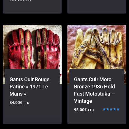
Gants Cuir Rouge
Gants Cuir Moto
Patine « 1971 Le
Bronze 1936 Hold
Mans »
Fast Motostuka —
Vintage
84.00
€
TTC
95.00
€
TTC
Note
5.00
sur 5