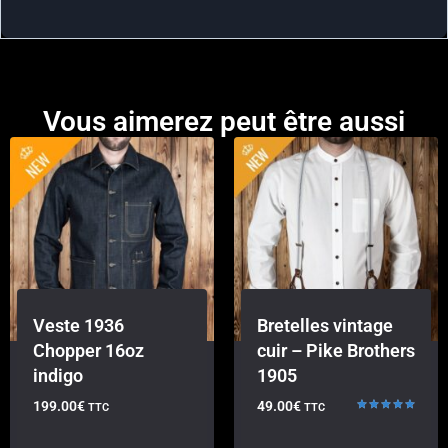
Vous aimerez peut être aussi
Veste 1936
Bretelles vintage
Chopper 16oz
cuir – Pike Brothers
indigo
1905
199.00
€
49.00
€
TTC
TTC
Note
5.00
sur 5