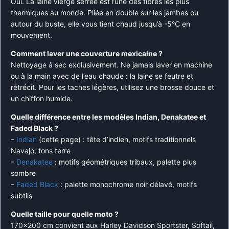
Oui. La laine vierge serrée est l’une des fibres les plus
thermiques au monde. Pliée en double sur les jambes ou
autour du buste, elle vous tient chaud jusqu’à -5°C en
mouvement.
Comment laver une couverture mexicaine ?
Nettoyage à sec exclusivement. Ne jamais laver en machine
ou à la main avec de l’eau chaude : la laine se feutre et
rétrécit. Pour les taches légères, utilisez une brosse douce et
un chiffon humide.
Quelle différence entre les modèles Indian, Denakatee et
Faded Black ?
–
Indian
(cette page) : tête d’indien, motifs traditionnels
Navajo, tons terre
–
Denakatee
: motifs géométriques tribaux, palette plus
sombre
–
Faded Black
: palette monochrome noir délavé, motifs
subtils
Quelle taille pour quelle moto ?
170×200 cm convient aux Harley Davidson Sportster, Softail,