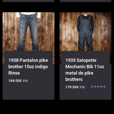
1958 Pantalon pike
1935 Salopette
brother 15oz indigo
Mechanic Bib 11oz
Rinse
metal de pike
brothers
169.00
€
TTC
179.00
€
TTC
Note
4.00
sur 5