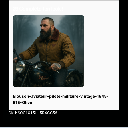
🧤 Complète ton look !
Blouson-aviateur-pilote-militaire-vintage-1945-
B15-Olive
SKU: SOC1X15UL5RXGC56