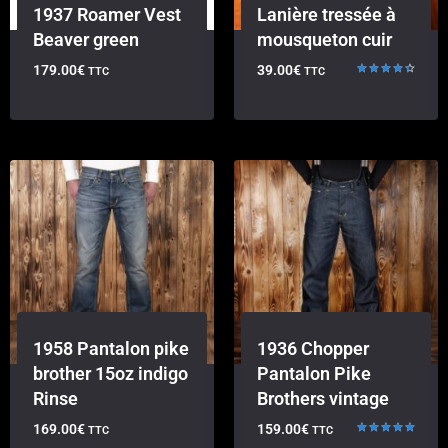
1937 Roamer Vest
Lanière tressée à
Beaver green
mousqueton cuir
179.00
€
39.00
€
TTC
TTC
Note
4.50
sur 5
1958 Pantalon pike
1936 Chopper
brother 15oz indigo
Pantalon Pike
Rinse
Brothers vintage
169.00
€
159.00
€
TTC
TTC
Note