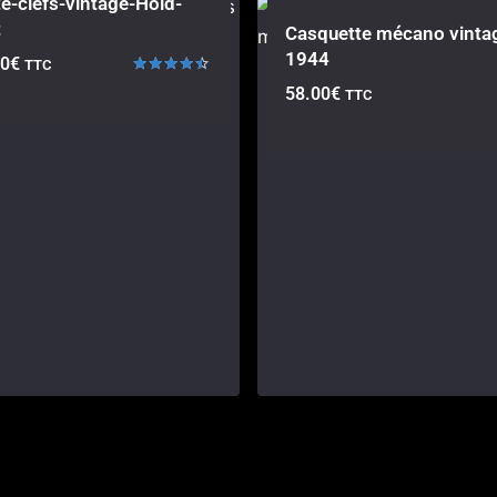
e-clefs-vintage-Hold-
t
Casquette mécano vinta
1944
00
€
TTC
Note
58.00
€
TTC
4.33
sur 5