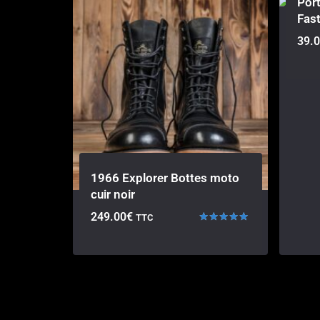
Port
Fas
39.
1966 Explorer Bottes moto
cuir noir
249.00
€
TTC
Note
5.00
sur 5