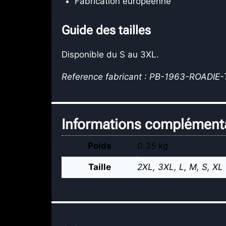
Fabrication europeenne
Guide des tailles
Disponible du S au 3XL.
Reference fabricant : PB-1963-ROADI
Informations complément
Poids
0.35 kg
Taille
2XL
,
3XL
,
L
,
M
,
S
,
XL