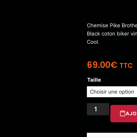
Chemise Pike Broth
Black coton biker vi
Cool.
69.00
€
TTC
Taille
AJO