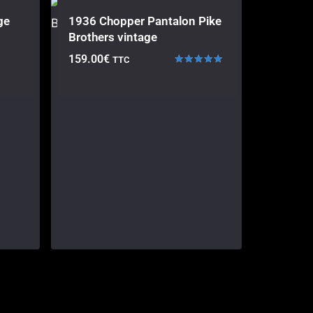
ge
1936 Chopper Pantalon Pike
Brothers vintage
159.00
€
TTC
Note
5.00
sur 5