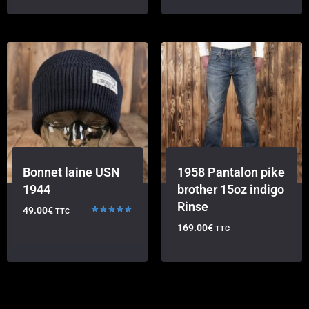
Bonnet laine USN
1958 Pantalon pike
1944
brother 15oz indigo
Rinse
49.00
€
TTC
Note
169.00
€
TTC
5.00
sur 5