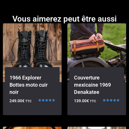
Vous aimerez peut être aussi
1966 Explorer
Couverture
Bottes moto cuir
mexicaine 1969
noir
Denakatee
249.00
€
139.00
€
TTC
TTC
Note
Note
5.00
5.00
sur 5
sur 5