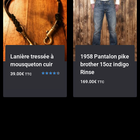
Lanière tressée à
1958 Pantalon pike
mousqueton cuir
brother 15oz indigo
Rinse
39.00
€
TTC
Note
169.00
€
TTC
4.50
sur 5