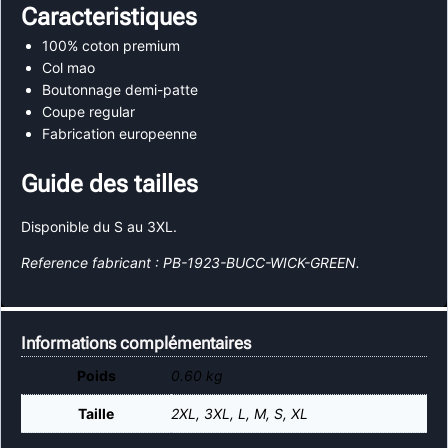
Caracteristiques
100% coton premium
Col mao
Boutonnage demi-patte
Coupe regular
Fabrication europeenne
Guide des tailles
Disponible du S au 3XL.
Reference fabricant : PB-1923-BUCC-WICK-GREEN.
Informations complémentaires
Poids
0.60 kg
Taille
2XL
,
3XL
,
L
,
M
,
S
,
XL