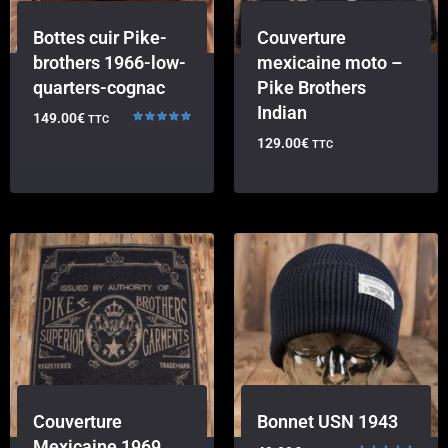
Bottes cuir Pike-
Couverture
brothers 1966-low-
mexicaine moto –
quarters-cognac
Pike Brothers
Indian
149.00
€
TTC
Note
129.00
€
TTC
5.00
sur 5
Couverture
Bonnet USN 1943
Mexicaine 1969