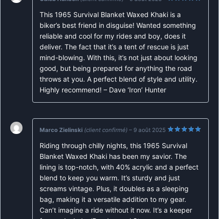
Note
5
sur
This 1965 Survival Blanket Waxed Khaki is a
5
biker’s best friend in disguise! Wanted something
reliable and cool for my rides and boy, does it
deliver. The fact that it’s a tent of rescue is just
mind-blowing. With this, it’s not just about looking
good, but being prepared for anything the road
throws at you. A perfect blend of style and utility.
Highly recommend! – Dave ‘Iron’ Hunter
Marco Zielinski
(client confirmé)
–
9 août 2025
Note
5
sur
Riding through chilly nights, this 1965 Survival
5
Blanket Waxed Khaki has been my savior. The
lining is top-notch, with 40% acrylic and a perfect
blend to keep you warm. It’s sturdy and just
screams vintage. Plus, it doubles as a sleeping
bag, making it a versatile addition to my gear.
Can’t imagine a ride without it now. It’s a keeper