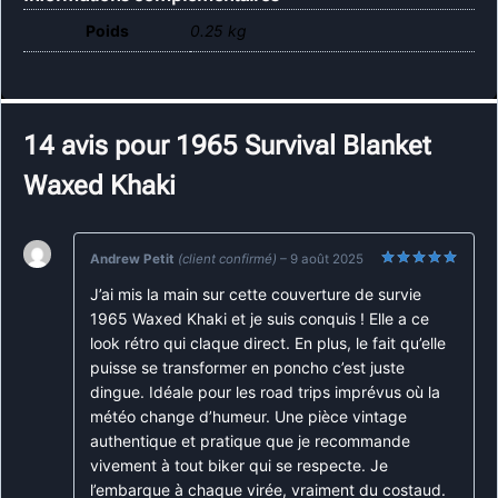
Poids
0.25 kg
14 avis pour
1965 Survival Blanket
Waxed Khaki
Andrew Petit
(client confirmé)
–
9 août 2025
Note
5
sur
J’ai mis la main sur cette couverture de survie
5
1965 Waxed Khaki et je suis conquis ! Elle a ce
look rétro qui claque direct. En plus, le fait qu’elle
puisse se transformer en poncho c’est juste
dingue. Idéale pour les road trips imprévus où la
météo change d’humeur. Une pièce vintage
authentique et pratique que je recommande
vivement à tout biker qui se respecte. Je
l’embarque à chaque virée, vraiment du costaud.