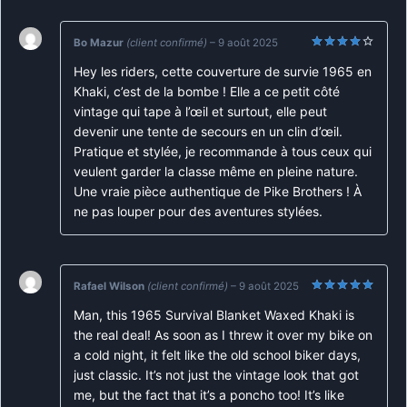
Bo Mazur
(client confirmé)
–
9 août 2025
Note
4
Hey les riders, cette couverture de survie 1965 en
sur 5
Khaki, c’est de la bombe ! Elle a ce petit côté
vintage qui tape à l’œil et surtout, elle peut
devenir une tente de secours en un clin d’œil.
Pratique et stylée, je recommande à tous ceux qui
veulent garder la classe même en pleine nature.
Une vraie pièce authentique de Pike Brothers ! À
ne pas louper pour des aventures stylées.
Rafael Wilson
(client confirmé)
–
9 août 2025
Note
5
sur
Man, this 1965 Survival Blanket Waxed Khaki is
5
the real deal! As soon as I threw it over my bike on
a cold night, it felt like the old school biker days,
just classic. It’s not just the vintage look that got
me, but the fact that it’s a poncho too! It’s like