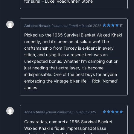
for sure! – Luke ‘Roadrunner’ Stone
Antoine Nowak
(client confirmé)
–
9 août 2025
Note
4
Picked up the 1965 Survival Blanket Waxed Khaki
sur 5
recently, and it’s been an absolute win! The
craftsmanship from Turkey is evident in every
stitch, and using it as a rescue tent was an
unexpected bonus. Whether I’m camping out or
just needing that extra layer, it’s become
indispensable. One of the best buys for anyone
embracing the vintage biker life. – Rick ‘Nomad’
James
Johan Miller
(client confirmé)
–
9 août 2025
Note
5
sur
Camaradas, comprei a 1965 Survival Blanket
5
Waxed Khaki e fiquei impressionado! Esse