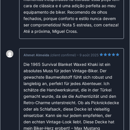
cara de clássica e é uma adição perfeita ao meu
equipamento de biker. Recomendo de olhos
fechados, porque conforto e estilo nunca devem
ser comprometidos! Nota 5 estrelas, com certeza!
Até a próxima, Miguel Cross.
Ahmet Almeida
(client confirmé)
–
9 août 2025
Note
5
sur
Die 1965 Survival Blanket Waxed Khaki ist ein
5
absolutes Muss für jeden Vintage-Biker. Der
gewachste Baumwollstoff fühlt sich robust und
langlebig an, perfekt für jedes Abenteuer. Ich
schätze die Handwerkskunst, die in der Türkei
gemacht wurde, da sie die Authentizität und den
Retro-Charme unterstreicht. Ob als Picknickdecke
oder als Schlafsack, diese Decke ist vielseitig
einsetzbar. Kann sie nur jedem empfehlen, der
den echten Vintage-Look liebt. Diese Decke hat
mein Biker-Herz erobert! – Max Mustang