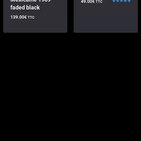
49.00
€
TTC
faded black
Note
5.00
sur 5
139.00
€
TTC