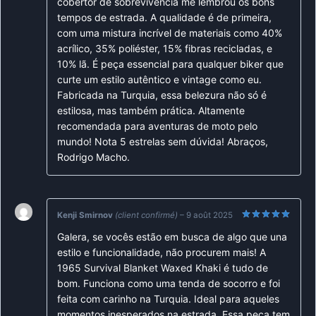
cobertor de sobrevivência me lembrou os bons
tempos de estrada. A qualidade é de primeira,
com uma mistura incrível de materiais como 40%
acrílico, 35% poliéster, 15% fibras recicladas, e
10% lã. É peça essencial para qualquer biker que
curte um estilo autêntico e vintage como eu.
Fabricada na Turquia, essa belezura não só é
estilosa, mas também prática. Altamente
recomendada para aventuras de moto pelo
mundo! Nota 5 estrelas sem dúvida! Abraços,
Rodrigo Macho.
Kenji Smirnov
(client confirmé)
–
9 août 2025
Note
5
sur
Galera, se vocês estão em busca de algo que una
5
estilo e funcionalidade, não procurem mais! A
1965 Survival Blanket Waxed Khaki é tudo de
bom. Funciona como uma tenda de socorro e foi
feita com carinho na Turquia. Ideal para aqueles
momentos inesperados na estrada. Essa peça tem