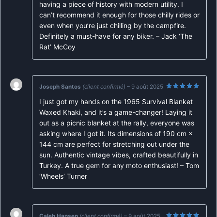
having a piece of history with modern utility. I
can’t recommend it enough for those chilly rides or
even when you’re just chilling by the campfire.
Definitely a must-have for any biker. – Jack ‘The
Rat’ McCoy
Joseph Santos
(client confirmé)
–
9 août 2025
Note
5
sur
I just got my hands on the 1965 Survival Blanket
5
Waxed Khaki, and it’s a game-changer! Laying it
out as a picnic blanket at the rally, everyone was
asking where I got it. Its dimensions of 190 cm ×
144 cm are perfect for stretching out under the
sun. Authentic vintage vibes, crafted beautifully in
Turkey. A true gem for any moto enthusiast! – Tom
‘Wheels’ Turner
Caleb Hansen
(client confirmé)
–
9 août 2025