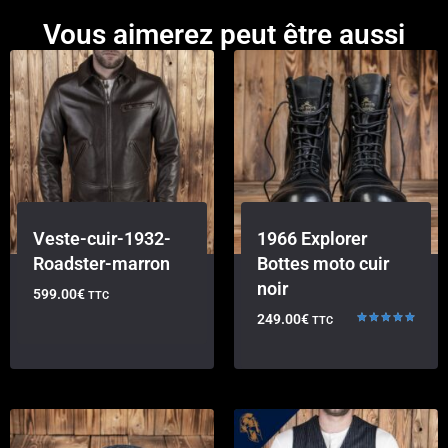
Vous aimerez peut être aussi
Veste-cuir-1932-
1966 Explorer
Roadster-marron
Bottes moto cuir
noir
599.00
€
TTC
249.00
€
TTC
Note
5.00
sur 5