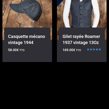
Casquette mécano
Gilet rayée Roamer
vintage 1944
1937 vintage 13Oz
58.00
€
169.00
€
TTC
TTC
Note
5.00
sur 5