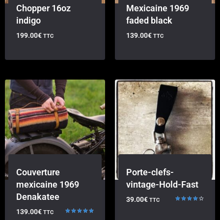
Chopper 16oz
Mexicaine 1969
indigo
faded black
199.00
€
139.00
€
TTC
TTC
Couverture
Porte-clefs-
mexicaine 1969
vintage-Hold-Fast
Denakatee
39.00
€
TTC
Note
139.00
€
TTC
4.33
sur 5
Note