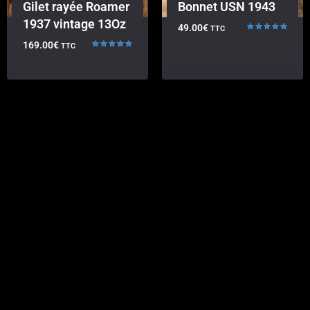
Gilet rayée Roamer
Bonnet USN 1943
1937 vintage 13Oz
49.00
€
TTC
Note
169.00
€
TTC
5.00
sur 5
Note
5.00
sur 5