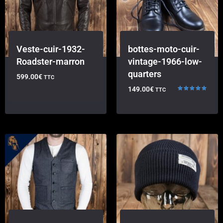
Veste-cuir-1932-
bottes-moto-cuir-
Roadster-marron
vintage-1966-low-
quarters
599.00
€
TTC
149.00
€
TTC
Note
5.00
sur 5