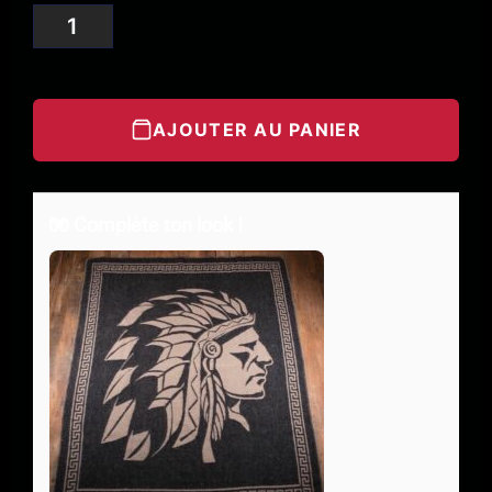
AJOUTER AU PANIER
🧤 Complète ton look !