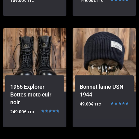
139.00
€
149.00
€
TTC
TTC
Note
5.00
sur 5
1966 Explorer
Bonnet laine USN
Bottes moto cuir
1944
noir
49.00
€
TTC
Note
249.00
€
TTC
5.00
sur 5
Note
5.00
sur 5