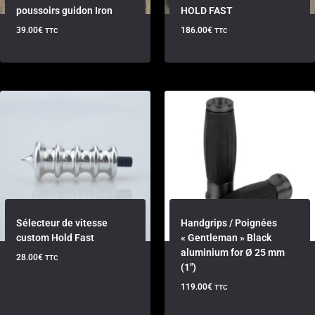
poussoirs guidon Iron
HOLD FAST
39.00
€
186.00
€
TTC
TTC
Sélecteur de vitesse
Handgrips / Poignées
custom Hold Fast
« Gentleman » Black
aluminium for Ø 25 mm
28.00
€
TTC
(1″)
119.00
€
TTC