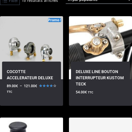
Filter
15 résultats affichés
Promo !
COCOTTE
DELUXE LINE BOUTON
ACCELERATEUR DELUXE
INTERRUPTEUR KUSTOM
TECK
89.00
€
–
121.00
€
Note
TTC
54.00
€
TTC
4.00
sur 5