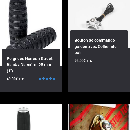
Bouton de commande
guidon avec Collier alu
poli
Poignées Noires « Street
92.00
€
TTC
Black » Diamètre 25 mm
(1″)
49.00
€
TTC
Note
5.00
sur 5