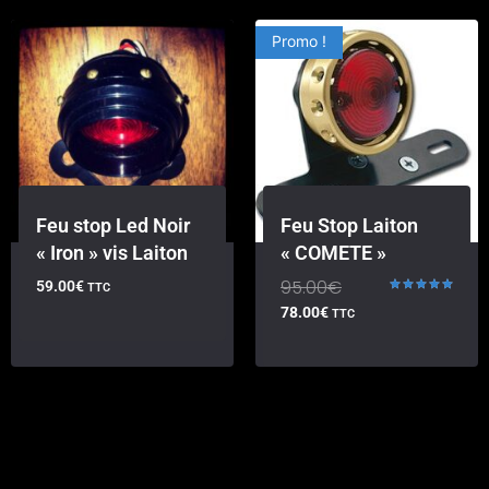
Promo !
Feu stop Led Noir
Feu Stop Laiton
« Iron » vis Laiton
« COMETE »
95.00
€
59.00
€
TTC
Note
78.00
€
TTC
5.00
sur 5