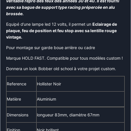
véritable repro des feux des années 30 et 40. Il est fourni
avec sa bague de support type racing prépercée en alu
brossée.
Equipé d’une lampe led 12 volts, il permet un
Eclairage de
plaque, feu de position et feu stop avec sa lentille rouge
vintage.
Pour montage sur garde boue arrière ou cadre
Marque HOLD FAST. Compatible pour tous modèles custom !
Donnera un look Bobber old school à votre projet custom.
Reference
Hollister Noir
Matière
Aluminium
Dimensions
longueur 83mm, diamètre 67mm
Finition
Noir brillant