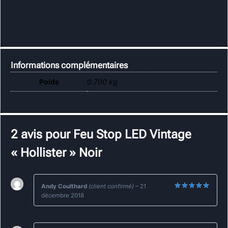
Informations complémentaires
Poids
0.700 kg
2 avis pour
Feu Stop LED Vintage
« Hollister » Noir
Andy Coulthard
(client confirmé)
–
21
décembre 2018
Note
5
sur
5