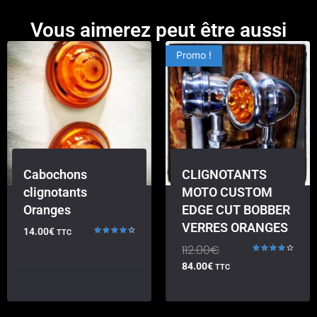
Vous aimerez peut être aussi
Promo !
Cabochons
CLIGNOTANTS
clignotants
MOTO CUSTOM
Oranges
EDGE CUT BOBBER
VERRES ORANGES
14.00
€
TTC
Note
112.00
€
4.50
sur 5
Note
84.00
€
TTC
4.00
sur 5