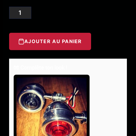
AJOUTER AU PANIER
🧤 Complète ton look !